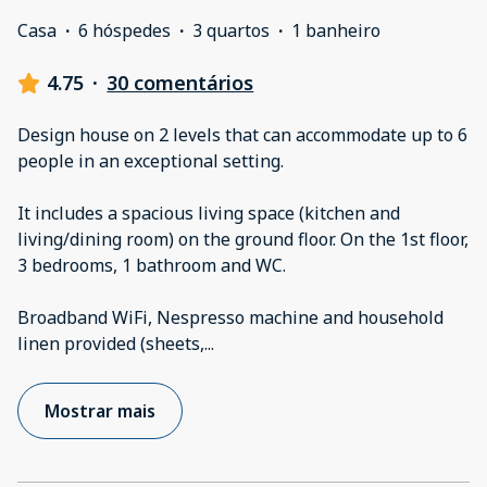
Casa
·
6 hóspedes
·
3 quartos
·
1 banheiro
4.75
·
30 comentários
Design house on 2 levels that can accommodate up to 6
people in an exceptional setting.
It includes a spacious living space (kitchen and
living/dining room) on the ground floor. On the 1st floor,
3 bedrooms, 1 bathroom and WC.
Broadband WiFi, Nespresso machine and household
linen provided (sheets,
...
Mostrar mais