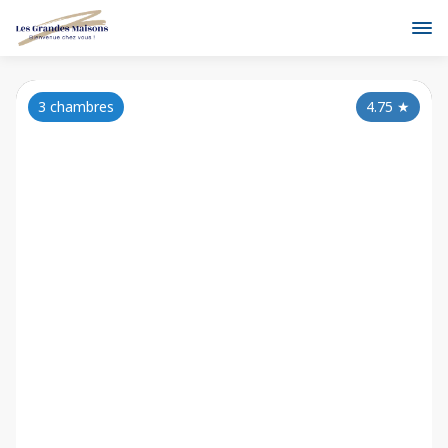
3 chambres
4.75
★