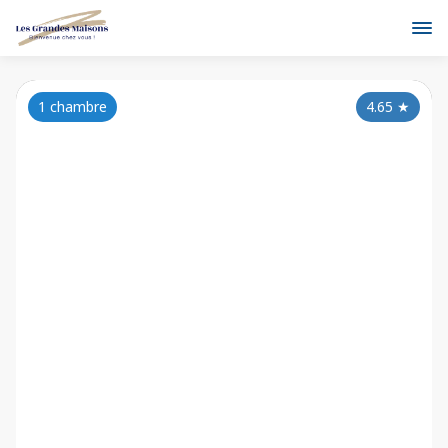
1 chambre
4.65
★